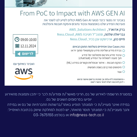
לעבוד בנס
אירועים וכנסים
פודקאסט
נס בכותרות
וובינרים מומלצים
דברו איתנו
במסגרת הרשמתי לאירוע של נס, הריני מאשר/ת ומודע/ת לכך כי יתכן ותמונות מהאירוע
יופיעו בפרסומים השונים של נס.
במידה ואינך מעויינ/ת כי תמונתך תופיע באתר/ברשתות החברתיות של נס או במידה
והנך מעוניינ/ת כי תמונתך תוסר מהאתר, יש לפנות למחלקת שיווק בכתובת האימייל:
info@ness-tech.co.il
או בטלפון 03-7675155