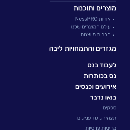
מרכזי תמיכה ושירות
מוצרים ותוכנות
פתרונות למגזר הפיננסי
אודות NessPRO
מיקור חוץ ושירותים מנוהלים
עולם המוצרים שלנו
בדיקות והבטחת איכות
חברות מיוצגות
עולמות הענן
Microsoft
מגזרים והתמחויות ליבה
עולמות הסייבר
למידה והדרכה ארגונית
לעבוד בנס
BI, Analytics & Big-Data
נס בכותרות
אירועים וכנסים
בואו נדבר
ספקים
תצהיר ניגוד עניינים
מדיניות פרטיות