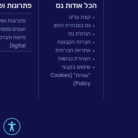
הכל אודות נס
פתרונות וש
קצת עלינו
פתרונות ושירות
נס במנהרת הזמן
יועצים ומומח
הנהלת נס
פיתוח והנדס
חברות הקבוצה
Digital
אחריות חברתית
מרכזי תמיכה
הצהרת נגישות
פתרונות למג
שימוש בקבצי
מיקור חוץ וש
"עוגיות“ (Cookies
בדיקות והב
Policy)
עולמות הענן
Microsoft
עולמות הסיי
למידה והדרכ
 & Big-Data