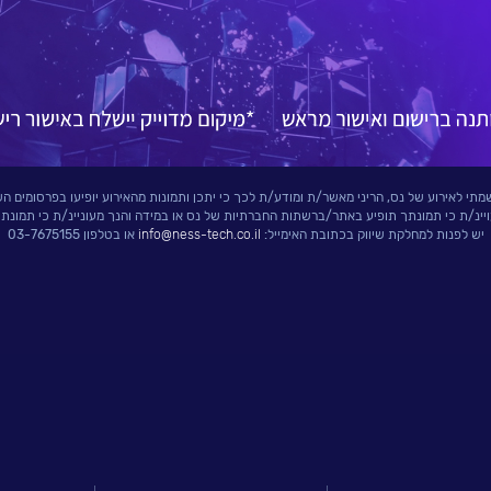
י לאירוע של נס, הריני מאשר/ת ומודע/ת לכך כי יתכן ותמונות מהאירוע יופיעו בפרסומים הש
ויינ/ת כי תמונתך תופיע באתר/ברשתות החברתיות של נס או במידה והנך מעוניינ/ת כי תמונת
יש לפנות למחלקת שיווק בכתובת האימייל:
info@ness-tech.co.il
או בטלפון 03-7675155