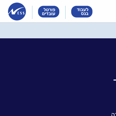
Innovation
Innovation
Innovation
&
&
&
Technology
Technology
Technology
Meet
Meet
Meet
People
People
People
ה