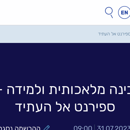
חפש
חיפוש
באתר
ספירנט אל העתיד
ינה מלאכותית ולמידה -
ספירנט אל העתיד
31.07.202
|
09:00
ההרשמה נסגר