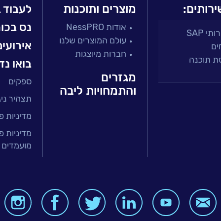
ירותים:
מוצרים ותוכנות
לעבוד 
נס בכו
אודות NessPRO
י SAP
עולם המוצרים שלנו
אירועים
ים
חברות מיוצגות
ת תוכנה
בואו נד
מגזרים
ספקים
 ושירות
והתמחויות ליבה
תצהיר ניגו
זר הפיננסי
ירותים מנוהלים
מדיניות פ
טחת איכות
מדיניות פ
מועמדים 
בר
ה ארגונית
BI, Analytics