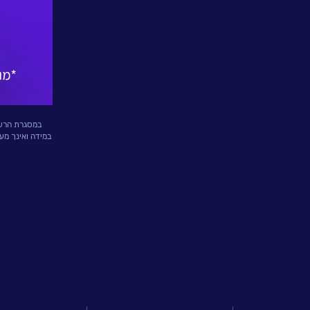
אירועים
וכנסים
פודקאסט
נס
בכותרות
במסגרת הרשמת
במידה ואינך מע
וובינרים
מומלצים
דברו
איתנו