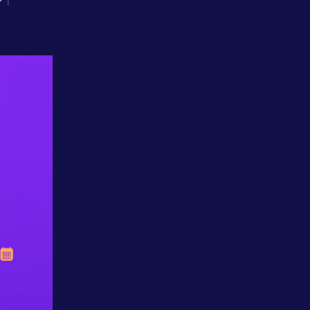
אחריות
חברתית
לקוחות
מספרים
נס
במנהרת
הזמן
N25
-
סדרת
סרטונים