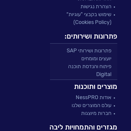
הצהרת נגישות
שימוש בקבצי "עוגיות“
(Cookies Policy)
פתרונות ושירותים:
פתרונות ושירותי SAP
יועצים ומומחים
פיתוח והנדסת תוכנה
Digital
מרכזי תמיכה ושירות
מוצרים ותוכנות
פתרונות למגזר הפיננסי
אודות NessPRO
מיקור חוץ ושירותים מנוהלים
עולם המוצרים שלנו
בדיקות והבטחת איכות
חברות מיוצגות
עולמות הענן
Microsoft
מגזרים והתמחויות ליבה
עולמות הסייבר