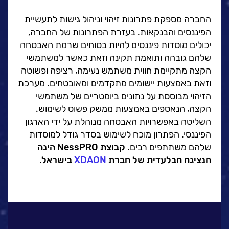
ה
לעבוד בנס
החברה מספקת פתרונות זיהוי וניהול גישות לתעשיית
אירועים וכנסים
הפיננסים והבנקאות. בעזרת הפתרונות של החברה,
פודקאסט
יכולים מוסדות פיננסים להיות בטוחים שרמת האבטחה
שלהם גובהה ותואמת תקינה וזאת כאשר למשתמשי
נס בכותרות
הקצה מתקיימת חווית משתמש נעימה, רציפה ופשוטה
וובינרים מומלצים
וזאת באמצעות יישומים מתקדמים ומאובטחים. מערכת
דברו איתנו
הזיהוי מבוססת על נתונים ביומטריים של משתמשי
הקצה, הנאספים באמצעות ממשק פשוט לשימוש.
השליטה באפשרויות האבטחה מנוהלת על ידי הארגון
הפיננסי. הפתרון מוכח לשימוש בסדר גודל למוסדות
שלהם משתתפים רבים.
קבוצת NessPRO הינה
הנציגה הבלעדית של חברת
XDAON
בישראל.