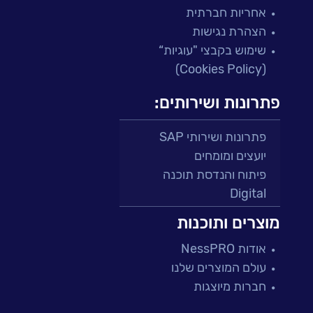
אחריות חברתית
הצהרת נגישות
שימוש בקבצי "עוגיות“
(Cookies Policy)
פתרונות ושירותים:
פתרונות ושירותי SAP
יועצים ומומחים
פיתוח והנדסת תוכנה
Digital
מרכזי תמיכה ושירות
מוצרים ותוכנות
פתרונות למגזר הפיננסי
אודות NessPRO
מיקור חוץ ושירותים מנוהלים
עולם המוצרים שלנו
בדיקות והבטחת איכות
חברות מיוצגות
עולמות הענן
Microsoft