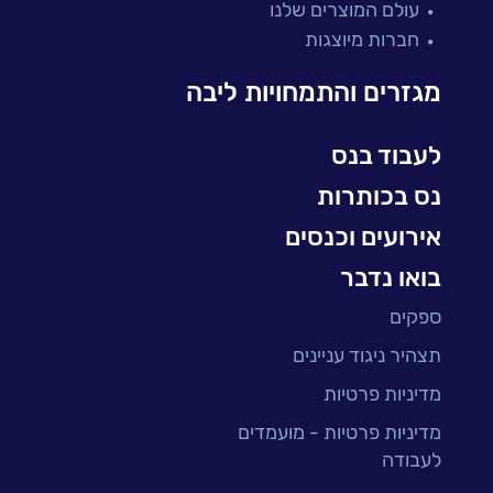
עולם המוצרים שלנו
בדיקות והבטחת איכות
חברות מיוצגות
עולמות הענן
Microsoft
מגזרים והתמחויות ליבה
עולמות הסייבר
למידה והדרכה ארגונית
לעבוד בנס
BI, Analytics & Big-Data
נס בכותרות
אירועים וכנסים
בואו נדבר
ספקים
תצהיר ניגוד עניינים
מדיניות פרטיות
מדיניות פרטיות - מועמדים
לעבודה