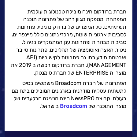
ה
לעבוד בנס
חברת ברודקום הינה מובילה טכנולוגית עולמית
אירועים וכנסים
המפתחת ומספקת מגוון רחב של פתרונות תוכנה
פודקאסט
תשתיתיים. סל המוצרים של ברודקום מכיל פתרונות
לסביבות ארגוניות שונות, מרכזי נתונים כולל מיינפריים,
נס בכותרות
סביבות מבוזרות ופתרונות ענן המתמקדים בניהול,
וובינרים מומלצים
ניטור, האצה ואוטומציה של תהליכים, פתרונות סייבר
דברו איתנו
ואבטחת מידע כמו גם פתרונות לקישוריות (API
MANAGEMENT). חברת ברודקום רכשה ב 2019 את
מוצרי ה ENTERPRISE של חברת סימנטק.
הפתרונות של חברת Broadcom משמשים בסיס
לתשתית עסקית מודרנית בארגונים המובילים בתחומם
בעולם. קבוצת NessPRO הינה הנציגה הבלעדית של
מוצרי התוכנה של
Broadcom
בישראל.