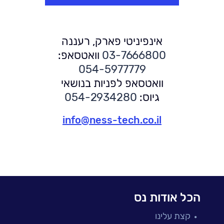
אינפיניטי פארק, רעננה
03-7666800
וואטסאפ:
054-5977779
וואטסאפ לפניות בנושאי
גיוס:
054-2934280
info@ness-tech.co.il
הכל אודות נס
קצת עלינו