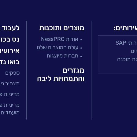
ירותים:
מוצרים ותוכנות
לעבוד 
נס בכו
אודות NessPRO
י SAP
עולם המוצרים שלנו
אירועים
ים
חברות מיוצגות
ת תוכנה
בואו נד
מגזרים
ספקים
 ושירות
והתמחויות ליבה
תצהיר ניגו
זר הפיננסי
ירותים מנוהלים
מדיניות פ
טחת איכות
מדיניות פ
מועמדים 
בר
ה ארגונית