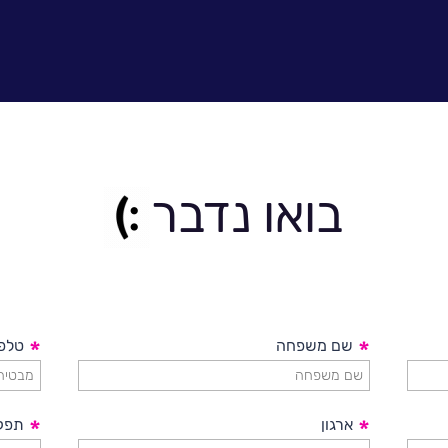
בואו נדבר
*
שם משפחה
*
טלפו
*
ארגון
*
תפק