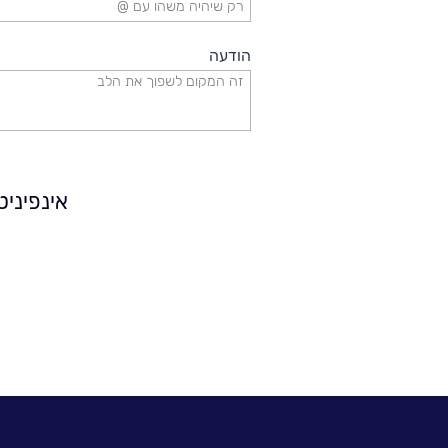
אירועים
וכנסים
הודעה
פודקאסט
נס
בכותרות
אינפיני
וובינרים
מומלצים
דברו
איתנו