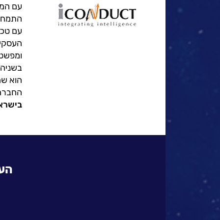
עם המו
אחריות
התמחות
חברתית
עם טכנ
לקוחות
העסקיי
מספרים
ומפשט 
בשניהם
הוא שמ
נס
החברה 
במנהרת
בישרא
הזמן
N25
-
העולמות 
סדרת
סרטונים