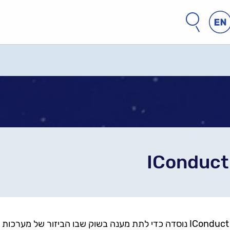
חפש
חיפוש
באתר
IConduct
חברת IConduct נוסדה כדי לתת מענה בשוק שבו הביזור של מע