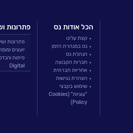
הכל אודות נס
פתרונות וש
קצת עלינו
פתרונות ושירות
נס במנהרת הזמן
יועצים ומומח
הנהלת נס
פיתוח והנדס
חברות הקבוצה
Digital
אחריות חברתית
מרכזי תמיכה
הצהרת נגישות
פתרונות למג
שימוש בקבצי
מיקור חוץ וש
"עוגיות“ (Cookies
בדיקות והב
Policy)
עולמות הענן
Microsoft
עולמות הסיי
למידה והדרכ