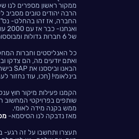
ממקור ראשון מספרים לנו של
הרבה יהודים טובים מסביב ל
החברה, אז זהו בהחלט- נס".
ואנח
של 6 חברות גדולות ומבוססות בשוק מערכות המידע בישראל).
כל האנליסטים וחברות המחקר,
ואתם יודעים מה, הם צדקו ובג
הבאנו וב
בינלאומי! (חכו, עוד נחזור לענ
הקמנו פעילות מיקור חוץ ענקי
שותפים בפרויקטי המחשוב ה
ממש בקנה מידה לאומי.
מאז נדבקה לנו הסיסמא-
מפ
תעצרו ותחשבו על זה רגע- ב