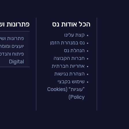
הכל אודות נס
פתרונות וש
קצת עלינו
פתרונות ושירות
נס במנהרת הזמן
יועצים ומומח
הנהלת נס
פיתוח והנדס
חברות הקבוצה
Digital
אחריות חברתית
מרכזי תמיכה
הצהרת נגישות
פתרונות למג
שימוש בקבצי
מיקור חוץ וש
"עוגיות“ (Cookies
בדיקות והב
Policy)
עולמות הענן
Microsoft
עולמות הסיי
למידה והדרכ