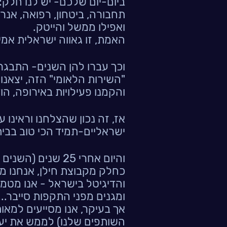
ביום-יום שלכם- יש לנו חלק:
תחבורה, ביטחון, רפואה, אנרג
ואפילו ממשל והייטק.
האמת, זו גאווה ישראלית אמי
וכך עברו להן השנים- התבגרנ
"השירות הלאומי" הזה, יצאנו
והקמנו פעילויות באירופה, הו
אז, זה נכון שהצלחנו וראינו 
ישראליים-תמיד הכי טוב בבית
והיום אחרי 25 שנים (השנים הראשונות... יש לומר),
כחלק מקבוצת חילן, אנחנו ממ
ומגנים מפני התקפות סייבר...
אך בעיקר, אנו מסייעים למאו
השותפים שלנו) לממש את יעד