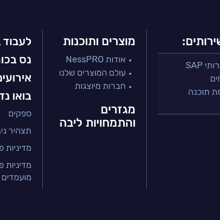
ירותים:
מוצרים ותוכנות
לעבוד 
נס בכו
אודות NessPRO
י SAP
עולם המוצרים שלנו
אירועים
ים
חברות מיוצגות
ת תוכנה
בואו נד
מגזרים
ספקים
 ושירות
והתמחויות ליבה
תצהיר ניגו
זר הפיננסי
ירותים מנוהלים
מדיניות פ
טחת איכות
מדיניות פ
מועמדים 
בר
ה ארגונית