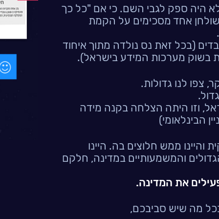
א היה ספק לגבי השם. כי אם "כל כך
שולחן אחד מסכימים על הקמת
נו- כבר אז עם 2000 עובדים (בכל זאת נס נולדה מתוך איחוד
 צפו לנו גדולות.
דול.
יססנו את SAP בישראל, וזו היתה הצלחה בקנה מידה
יין הבינלאומי)
ת והיינו ממש חלוצים בה. היינו
גדולים והמשמעותיים במדינה, חלקם
עילים את המדינה.
כל מה שיש סביבכם,