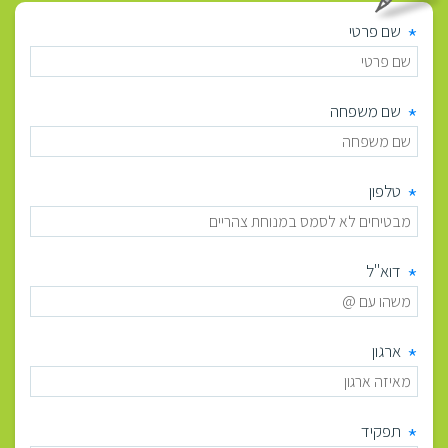
*
שם פרטי
המשרות
שלנו
*
Cloud
שם משפחה
Center
of
Excellence
*
טלפון
התמחות
ורטיקלית
*
דוא"ל
שווה
קריאה
*
ארגון
Podcast
&
Webinar
*
תפקיד
by