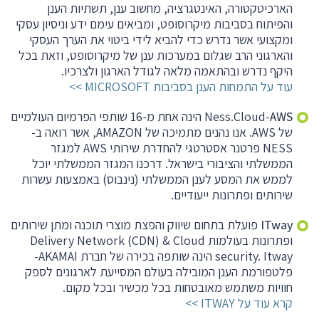
הארכיטקטורה, האינטגרציה, מחשוב ענן, תשתיות הענן
והפיתוח בסביבות מיקרוסופט, ומביאים עימם ידע וניסיון עסקי
ומקצועי אשר נדרש כדי להביא לידי ביטוי את הערך העסקי
והארגוני הרב שגלום במערכות ענן של מיקרוסופט, וזאת בכל
היקף נדרש ובהתאמה מלאה לגודל הארגון ולצרכיו.
עוד על התמחות הענן בסביבות MICROSOFT
AWS
Ness.Cloud-
הינה אחת מ-16 שותפי הפרמיום העולמיים
של AWS. אנו נהנים מתמיכה של AMAZON, אשר רואה ב-
NESS פרטנר אסטרטגי להחדרת שירותי AWS למגזר
הממשלתי והציבורי בישראל. דרכנו המגזר הממשלתי יוכל
לממש את המסע לענן הממשלתי (נינבוס) באמצעות עשרות
שירותים ופתרונות ייעודיים.
ITway
פועלת בתחום שיווק והפצת מוצרי תוכנה ומתן שירותים
ופתרונות בעולמות Delivery Network (CDN) & Cloud
security. Itway הינה שותפה בכירה של חברת AKAMAI-
פלטפורמת הענן המובילה בעולם המסייעת לארגונים לספק
חוויות משתמש מאובטחות בכל מכשיר ובכל מקום.
קרא עוד על ITWAY