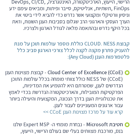
הרישוי, הייעוץ, הארכיטקטורה, האינטגרציה, DevOps, CI/CD,
Ness
FinOps ,תשתיות, אנליטיקס, סייבר ופיתוח, ומביאים עימם ידע
וניסיון וורטיקלי ומקצועי אשר נדרש כדי להביא לידי ביטוי את
דברו
הערך העסקי והארגוני הרב שגלום בסביבות הענן השונות, וזאת
איתנו
בכל היקף נדרש ובהתאמה מלאה לגודל הארגון ולצרכיו.
קבוצת CLOUD. NESS כוללת מספר עולמות תוכן על מנת
להעניק פתרון מקצה לקצה לכלל צורכי הארגון סביב כלל
פלטפורמות הענן (Any Cloud):
Cloud Center of Excellence (CCoE)
- קבוצת מצוינות הענן
(CCoE) של NESS כולל צוותי מומחה בכלל עולמות התוכן
הנדרשים לענן, שמטרתם היא להטמיע את המדיניות,
הפרקטיקות המובילות, והארכיטקטורה הנדרשת בכדי לאמץ
את טכנולוגיית הענן בדרך הנכונה, המקצועית והיעילה ביותר
עבור ארגונים המעוניינים לעבור לענן.
קרא עוד על מרכז מצוינות הענן CCoE
חטיבת Microsoft
- נבחרת מומחי ה- Expert MSP שלנו
בנס, מורכבת מצוותים בעלי שם בעולם הרישוי, הייעוץ,