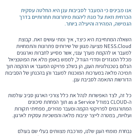
אנו מבינים כי המעבר לסביבות ענן היא החלטה עסקית
המשרות
הכרחית וזאת על מנת ליהנות מיתרונות תחרותיים בדרך
שלנו
הגמישה, המהירה והיעילה ביותר.
Cloud
השאלה המתחייבת היא כיצד, איך ומתי עושים זאת. קבוצת
Center
NESS.Cloud מציעה מגוון של שירותים פתרונות והתמחויות
of
למעבר או להקמת מערך ענני, אשר מסייע לחברות וארגונים
Excellence
מכלל המגזרים וסדרי הגודל, לממש באופן מלא את הפוטנציאל
הגלום בטכנולוגיות הענן, הן בשלב פרויקט המעבר או ההקמה תוך
התמחות
תמיכה מלאה במערכות המוכנות למעבר והן בהכנתן של הסביבות
ורטיקלית
הדורשות התאמה לסביבת ענן.
שווה
כל זה, לצד האפשרות לנהל את כלל צורכי הארגון סביב עולמות
קריאה
ה-CLOUD במודל as a Service תוך הפחתת סיכונים
המתורגמים לפרויקטי הקמה ומעבר מהירים, מפחיתי תקורות
Podcast
ועלויות, במטרה לייצר יציבות מלאה והמשכיות עסקית לארגון.
&
Webinar
נבחרת מומחי הענן שלנו, מורכבת מצוותים בעלי שם בעולם
by