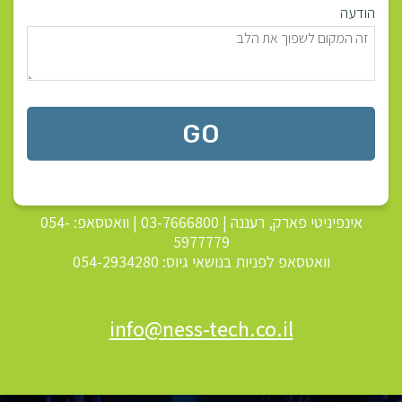
הודעה
GO
אינפיניטי פארק, רעננה
|
03-7666800
| וואטסאפ:
054-
5977779
וואטסאפ לפניות בנושאי גיוס:
054-2934280
info@ness-tech.co.il