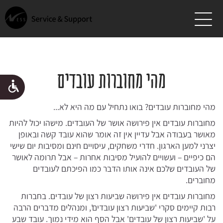
תמיכה זה הסיפור שלנו
פתרונות ושירותי תמיכה
מהי מחוברות עובדים
למה אנחנו
מהי מחוברות עובדים? בואו נתחיל עם מה היא לא...
שווה קריאה
מחוברות עובדים אין פירושה אושר של העובדים. מישהו יכול להיות
המשרות שלנו
מאושר בעבודה אבל עדיין אין זה אומר שהוא עובד קשה ובאופן
יצרני למען הארגון. חדרי משחקים, עיסויים חינם ומסיבות יום שישי
מפגשים, הצלחות ומה שביניהם
הם כיפיים – ועשויים להועיל מסיבות אחרות – אבל תרומה לאושר
של העובדים שלכם אינה אותו הדבר כמו הפיכתם לעובדים
דברו איתנו
מחוברים.
מחוברות עובדים אין פירושה שביעות רצון של עובדים. בחברות
רבות קיימים סקרי 'שביעות רצון עובדים', ומנהלים מדברים הרבה
על 'שביעות רצון של עובדים' אבל הסף הוא מידי נמוך. עובד שבע