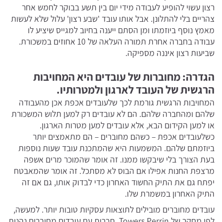
רצון עשוי להופיע לעבודה מידי יום בין תשע בבוקר לחמש אחר
צהריים בלי להתלונן. אבל אותו עובד 'שבע רצון' עלול שלא לעשות
מאמץ נוסף ביוזמתו ומן הסתם ייענה בחיוב למגייס שיציע לו
עבודה בחברה אחרת תמורה העלאה של 10 אחוזים במשכורת.
שביעות רצון איננה מספיקה.
הגדרה: מחוברות של עובדים היא המחויבות
הרגשית של העובד לארגון ולמטרותיו.
המחויבות הרגשית גורמת לכך שלעובדים אכפת אכן מהעבודה
שלהם ומהחברה שלהם. הם לא עובדים רק למען תלוש המשכורת
או למען הקידום הבא, אלא עובדים למען מטרות הארגון.
כשלעובדים אכפת – כשהם מחוברים – הם מתאמצים יותר
ביוזמתם שלהם. המשמעות היא שהמתכנת עובד שעות נוספות
בעת הצורך בלי שיבקשו ממנו. זה אומר שהמוכר מרים אשפה
מרצפת החנות אפילו אם הבוס לא מסתכל. זה אומר שהמאבטח
יפתח גם את התיק החשוד האחרון כדי לבדוק אותו, גם אם זה
התיק האחרון במשמרת שלו.
עובדים מחוברים מובילים לתוצאות עסקיות טובות יותר. למעשה,
לפי מחקר של Towers Perrin, חברות עם עובדים מחוברים נהנות