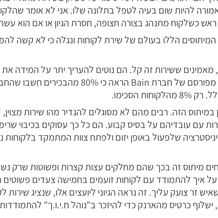
ה אמורה להיות שום בעיה לטפל בתלונה שלו. אני לא אומר שהלק
 ראש כשלקוח מתנהג בצורה חצופה, חסרת הגיון או אם הוא עשה
 המיתוסים הללו בעולם של שירת לקוחות ונגלה כי לא קשה לה
, מאמינים ששירות זה קל. הם נוטים להעריך יתר על המידה את
שלהם בתחום זה. מחקר מפורסם של חברת Bain הראה כי
חות הסכימו.
 במיתוס הזה. רבים מהם לא מסוגלים להגדיר מהו שירות מצוין
ירות עם עובדיהם על בסיס קבוע. הם כל כך עסוקים בכיבוי שרי
יסטרציה שלפעול באופן יזום ולפתח צוות המתמקד בלקוחות 
יחים מיתוס זה בכך שהם מחלקים עצות קצרות ופשוטות שרק נשמע
 על איך להתמודד עם לקוחות זועמים בחמישה צעדים פשוטים 
ש זר צועק עליך. זה נראה הגיוני ליועצים אלו, שנציג שירות ל
, ישלוף כרטיס מהארנק כדי להיזכר ב"נוהל ח.י.ו.ך" להתמודדות