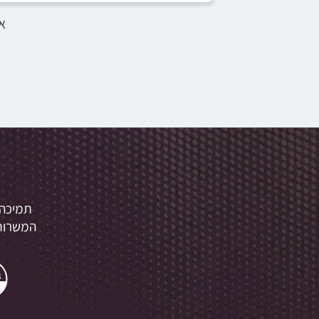
א
תמיכה 
המשרות