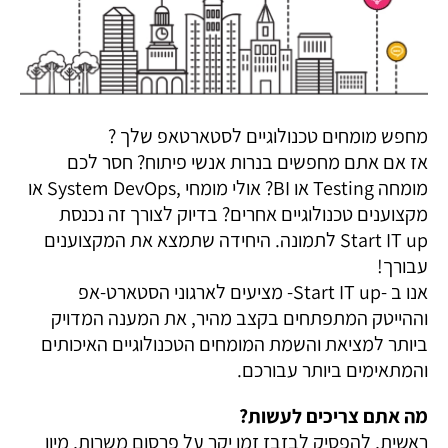
מחפש מומחים טכנולוגיים לסטארטאפ שלך ?
אז אם אתם מחפשים בנרות אנשי פיתוח? חסר לכם
מומחה Testing או BI? אולי מומחי ,System DevOps או
מקצוענים טכנולוגיים אחרים? בדיוק לצורך זה נכנסת
Start IT up לתמונה. היחידה שתמצא את המקצוענים
עבורך!
אנו ב -Start IT up- מציעים לארגוני הסטארט-אפ
וההייטק המתפתחים בקצב מהיר, את המענה המדויק
ביותר למציאת והשמת המומחים הטכנולוגיים האיכותים
והמתאימים ביותר עבורכם.
מה אתם צריכים לעשות?
ראשית, להפסיק לבזבז זמן יקר על פרסום משרות, מיון