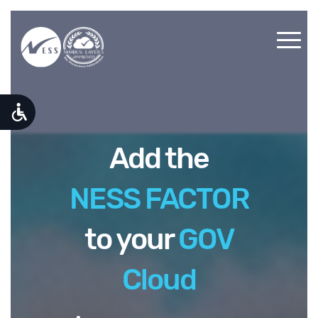
NESS
ו-
NIMBUS!
Add the
סיפורי
ההצלחה
NESS FACTOR
בנימבוס
שירותים
to your
GOV
רובד
3
Cloud
MARKET
PLACE