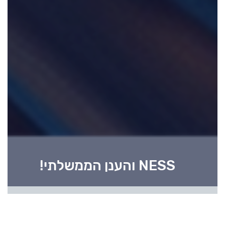
NESS והענן הממשלתי!