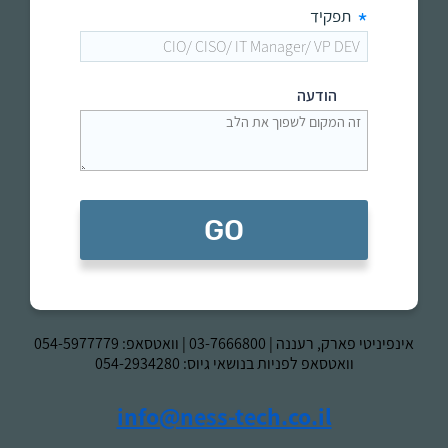
*
תפקיד
הודעה
GO
אינפיניטי פארק, רעננה
|
03-7666800
| וואטסאפ:
054-5977779
וואטסאפ לפניות בנושאי גיוס:
054-2934280
info@ness-tech.co.il