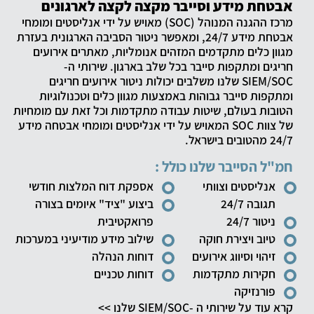
אבטחת מידע וסייבר מקצה לקצה לארגונים
&
מרכז ההגנה המנוהל (SOC) מאויש על ידי אנליסטים ומומחי
Podcast
אבטחת מידע 24/7, ומאפשר ניטור הסביבה הארגונית בעזרת
מגוון כלים מתקדמים המזהים אנומליות, מאתרים אירועים
כתבות
חריגים ומתקפות סייבר בכל שלב בארגון. שירותי ה-
ומאמרים
SIEM/SOC שלנו משלבים יכולות ניטור אירועים חריגים
ומתקפות סייבר גבוהות באמצעות מגוון כלים וטכנולוגיות
הטובות בעולם, שיטות עבודה מתקדמות וכל זאת עם מומחיות
דברו
של צוות SOC המאויש על ידי אנליסטים ומומחי אבטחה מידע
איתנו
24/7 מהטובים בישראל.
חמ"ל הסייבר שלנו כולל :
אנליסטים וצוותי
אספקת דוח המלצות חודשי
תגובה 24/7
ביצוע "ציד" איומים בצורה
ניטור 24/7
פרואקטיבית
טיוב ויצירת חוקה
שילוב מידע מודיעיני במערכות
זיהוי וסיווג אירועים
דוחות הנהלה
חקירות מתקדמות
דוחות טכניים
פורנזיקה
קרא עוד על שירותי ה -SIEM/SOC שלנו >>