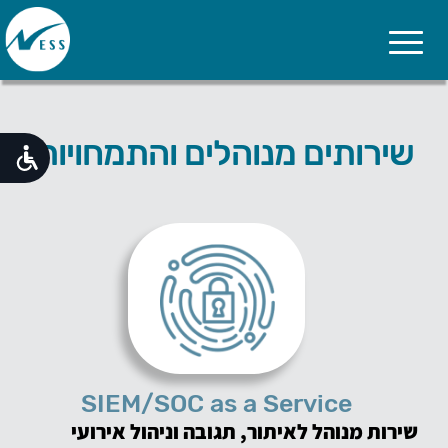
Cybersecurity
-
זה
שירותים מנוהלים והתמחויות
הסיפור
שלנו!
Cyber
Control-
שירותים
מנוהלים
והתמחויות
מוצרים
וטכנולוגיות
SIEM/SOC as a Service
שירות מנוהל לאיתור, תגובה וניהול אירועי
Webinar