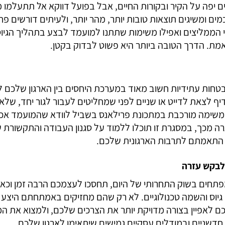
ים יפה על הקיר ובקורות החיים, אבל בפועל דווקא אל תתעלמו 
ים ומשיגים תוצאות טובות יותר, מהר יותר, ולעיתים דורשים פח
הממליצים ואפילו משימות שתתנו למועמד לבצע בתהליך הגיוס 
ת. הדרך הטובה ביותר היא פשוט לבדוק בקטן.
בטחות עתידיות חשוב מאוד במערכת היחסים בין הארגון שלכם 
דיף לצאת לדייט או שניים לפני שמחליטים לעבור לגור יחד, שלא
ו משימה מורכבת במתכונת פרילאנס בשביל לוודא שהמועמד אכ
יתרה מכך, במסגרת זו תוכלו ללמוד על סגנון העבודה והתקשו
ת התאמתם לתרבות הארגונית שלכם.
 לבקש עזרה
ס מפתחים בשוק התחרותי של היום, תחסכו לעצמכם הרבה זמן וכא
 גיוס והשמה טכנולוגיים. לא רק שהם מחזיקים באמתחתם היצע
 לכם לאפיין בצורה מדויקת יותר את הצרכים שלכם, ולמצוא את ה
 חדשניים ובמודלים עסקיים גמישים שיתאימו לארגון שלכם.