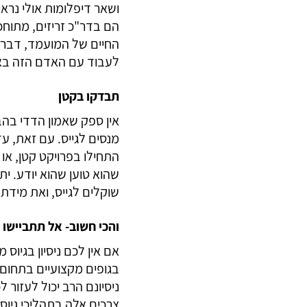
ושאר דיפלומות אולי נרא
הם בדר"כ זריזים, מתוחכמ
החיים של המועמד, דברי 
לעבוד עם האדם הזה באמ
תבדקו בקטן
אין ספק שאמון הדדי בה
מנסים לגייס. עם זאת, ע
התחילו בפרויקט קטן, א
שהוא טוען שהוא יודע. 
שוקלים לגייס, ואת מיד
והכי חשוב- אל תתביישו
אם אין לכם ניסיון בגיו
בגופים מקצועיים בתחום
ניסיונם הרב יכול לעזור
צרכים אלה בתהליכי גיוס